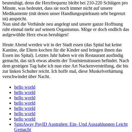
beunruhigt, denn die Herzfrequenz bleibt bei 210-220 Schlägen pro
Minute, was bedeutet, dass sie noch immer nicht auf unsere
Medikamente (mit denen unser Handlungsspielraum sehr begrenzt
ist) anspricht.
Nun sind die Verbände neu angelegt und unsere ganze Hoffnung
ruht einmal mehr auf seinem Organismus. Möge er doch endlich das
aufgewühlte Herz etwas beruhigen!
Heute Abend werden wir in der Stadt essen (das Spital hat keine
Kantine, die Eltern kochen für die Kinder und bringen ihnen das
Essen ins Spital). Letztes Jahr haben wir ein Restaurant ausfindig
gemacht, das sich etwas abseits der Touristenstrassen befindet. Nach
dem gestrigen Tag habe ich nun eine Art Nackenversteifung, die bis
zur linken Schulter reicht. Ich hoffe mal, diese Muskelverhärtung
verschwindet über Nacht.
hello world
hello world
hello world
hello world
hello world
hello world
hello world
SpinAway PayID Australien: Ein- Und Auszahlungen Leicht
Gemacht