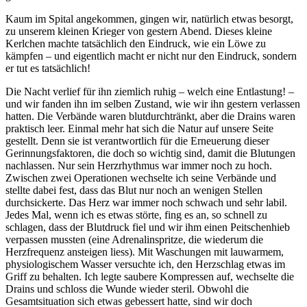
Kaum im Spital angekommen, gingen wir, natürlich etwas besorgt,
zu unserem kleinen Krieger von gestern Abend. Dieses kleine
Kerlchen machte tatsächlich den Eindruck, wie ein Löwe zu
kämpfen – und eigentlich macht er nicht nur den Eindruck, sondern
er tut es tatsächlich!
Die Nacht verlief für ihn ziemlich ruhig – welch eine Entlastung! –
und wir fanden ihn im selben Zustand, wie wir ihn gestern verlassen
hatten. Die Verbände waren blutdurchtränkt, aber die Drains waren
praktisch leer. Einmal mehr hat sich die Natur auf unsere Seite
gestellt. Denn sie ist verantwortlich für die Erneuerung dieser
Gerinnungsfaktoren, die doch so wichtig sind, damit die Blutungen
nachlassen. Nur sein Herzrhythmus war immer noch zu hoch.
Zwischen zwei Operationen wechselte ich seine Verbände und
stellte dabei fest, dass das Blut nur noch an wenigen Stellen
durchsickerte. Das Herz war immer noch schwach und sehr labil.
Jedes Mal, wenn ich es etwas störte, fing es an, so schnell zu
schlagen, dass der Blutdruck fiel und wir ihm einen Peitschenhieb
verpassen mussten (eine Adrenalinspritze, die wiederum die
Herzfrequenz ansteigen liess). Mit Waschungen mit lauwarmem,
physiologischem Wasser versuchte ich, den Herzschlag etwas im
Griff zu behalten. Ich legte saubere Kompressen auf, wechselte die
Drains und schloss die Wunde wieder steril. Obwohl die
Gesamtsituation sich etwas gebessert hatte, sind wir doch