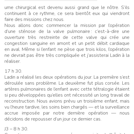
ume chirurgical est devenu aussi grand que le nôtre. S’ils
continuent à ce rythme, ce sera bientôt eux qui viendront
faire des missions chez nous.
Nous allons donc commencer la mission par l’opération
d’une sténose de la valve pulmonaire
: c’est-à-dire une
ouverture très restreinte de cette valve qui crée une
congestion sanguine en amont et un petit débit cardiaque
en aval. Même si l’enfant ne pèse que trois kilos, l’opération
ne devrait pas être très compliquée et j’assisterai Ladin à la
réaliser.
17 h 30.
Ladin a réalisé les deux opérations du jour. La première s’est
déroulée sans problème. La deuxième fut plus corsée. Les
artères pulmonaires de l’enfant avec cette tétralogie étaient
si peu développées qu’elles ont nécessité un long travail de
reconstruction. Nous avions prévu un troisième enfant, mais
vu l’heure tardive, les soins bien chargés — et la surveillance
accrue imposée par notre dernière opération — nous
décidons de repousser d’un jour ce dernier cas.
J3 – 8 h 30.