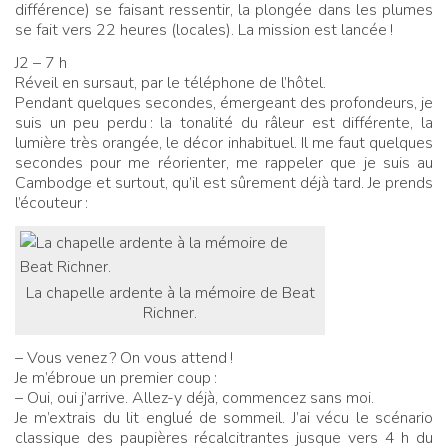
différence) se faisant ressentir, la plongée dans les plumes
se fait vers 22 heures (locales). La mission est lancée
!
J2 – 7 h
Réveil en sursaut, par le téléphone de l’hôtel.
Pendant quelques secondes, émergeant des profondeurs, je
suis un peu perdu
: la tonalité du râleur est différente, la
lumière très orangée, le décor inhabituel. Il me faut quelques
secondes pour me réorienter, me rappeler que je suis au
Cambodge et surtout, qu’il est sûrement déjà tard. Je prends
l’écouteur
:
La chapelle ardente à la mémoire de Beat
Richner.
– Vous venez
? On vous attend
!
Je m’ébroue un premier coup
:
– Oui, oui j’arrive. Allez-y déjà, commencez sans moi.
Je m’extrais du lit englué de sommeil. J’ai vécu le scénario
classique des paupières récalcitrantes jusque vers 4 h du