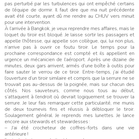
pas perturbé par les turbulences qui ont empêché certains
de l’équipe de dormir. Il faut dire que ma nuit précédente
avait été courte, ayant dû me rendre au CHUV vers minuit
pour une intervention.
À l’arrivée à Bangkok, je veux reprendre mes affaires, mais le
loquet du tiroir est bloqué. Je laisse sortir les passagers et
appelle l’hôtesse, qui appelle son collègue, qui, lui non plus,
n’arrive pas à ouvrir ce foutu tiroir. Le temps pour la
prochaine correspondance est compté et ils appellent en
urgence un mécanicien de l’aéroport. Après une dizaine de
minutes, deux gars arrivent, armés d’une boîte à outils pour
faire sauter le verrou de ce tiroir. Entre-temps, j’ai étudié
l’ouverture d’un tiroir similaire et compris que la serrure ne se
trouvait pas au-dessus de la poignée, mais sur chacun des
côtés. Nos sauveteurs, comme nous tous au début,
s’attaquent à l’endroit où devrait logiquement se trouver la
serrure. Je leur fais remarquer cette particularité, me munis
de deux tournevis fins et réussis à débloquer le tiroir.
Soulagement général. Je reprends mes lunettes. Je lance
encore aux stewards et stewardesses
:
– J’ai été crocheteur de coffres-forts dans une vie
antérieure
!