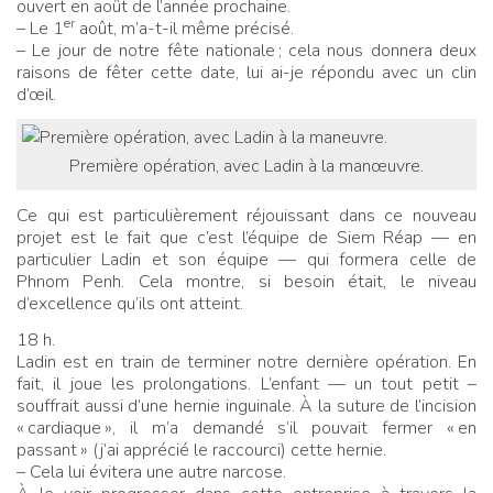
ouvert en août de l’année prochaine.
er
– Le 1
août, m’a-t-il même précisé.
– Le jour de notre fête nationale
; cela nous donnera deux
raisons de fêter cette date, lui ai-je répondu avec un clin
d’œil.
Première opération, avec Ladin à la manœuvre.
Ce qui est particulièrement réjouissant dans ce nouveau
projet est le fait que c’est l’équipe de Siem Réap — en
particulier Ladin et son équipe — qui formera celle de
Phnom Penh. Cela montre, si besoin était, le niveau
d’excellence qu’ils ont atteint.
18 h.
Ladin est en train de terminer notre dernière opération. En
fait, il joue les prolongations. L’enfant — un tout petit –
souffrait aussi d’une hernie inguinale. À la suture de l’incision
«
cardiaque
», il m’a demandé s’il pouvait fermer «
en
passant
» (j’ai apprécié le raccourci) cette hernie.
– Cela lui évitera une autre narcose.