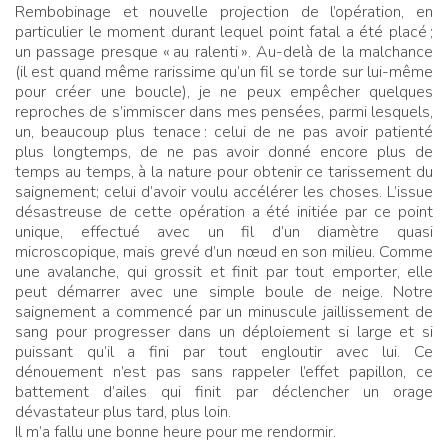
Rembobinage et nouvelle projection de l’opération, en
particulier le moment durant lequel point fatal a été placé
;
un passage presque «
au ralenti
». Au-delà de la malchance
(il est quand même rarissime qu’un fil se torde sur lui-même
pour créer une boucle), je ne peux empêcher quelques
reproches de s’immiscer dans mes pensées, parmi lesquels,
un, beaucoup plus tenace
: celui de ne pas avoir patienté
plus longtemps, de ne pas avoir donné encore plus de
temps au temps, à la nature pour obtenir ce tarissement du
saignement; celui d’avoir voulu accélérer les choses. L’issue
désastreuse de cette opération a été initiée par ce point
unique, effectué avec un fil d’un diamètre quasi
microscopique, mais grevé d’un nœud en son milieu. Comme
une avalanche, qui grossit et finit par tout emporter, elle
peut démarrer avec une simple boule de neige. Notre
saignement a commencé par un minuscule jaillissement de
sang pour progresser dans un déploiement si large et si
puissant qu’il a fini par tout engloutir avec lui. Ce
dénouement n’est pas sans rappeler l’effet papillon, ce
battement d’ailes qui finit par déclencher un orage
dévastateur plus tard, plus loin.
Il m’a fallu une bonne heure pour me rendormir.