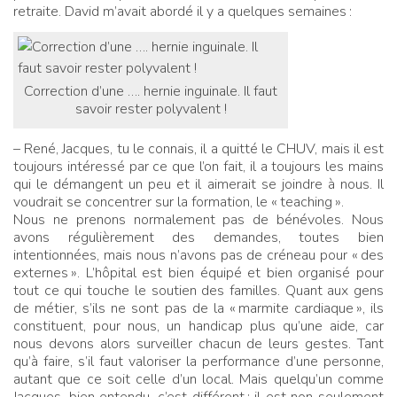
retraite. David m’avait abordé il y a quelques semaines
:
Correction d’une …. hernie inguinale. Il faut
savoir rester polyvalent !
– René, Jacques, tu le connais, il a quitté le CHUV, mais il est
toujours intéressé par ce que l’on fait, il a toujours les mains
qui le démangent un peu et il aimerait se joindre à nous. Il
voudrait se concentrer sur la formation, le «
teaching
».
Nous ne prenons normalement pas de bénévoles. Nous
avons régulièrement des demandes, toutes bien
intentionnées, mais nous n’avons pas de créneau pour «
des
externes
». L’hôpital est bien équipé et bien organisé pour
tout ce qui touche le soutien des familles. Quant aux gens
de métier, s’ils ne sont pas de la «
marmite cardiaque
», ils
constituent, pour nous, un handicap plus qu’une aide, car
nous devons alors surveiller chacun de leurs gestes. Tant
qu’à faire, s’il faut valoriser la performance d’une personne,
autant que ce soit celle d’un local. Mais quelqu’un comme
Jacques, bien entendu, c’est différent
: il est non seulement