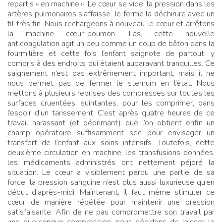
repartis «
en machine
». Le cœur se vide, la pression dans les
artères pulmonaires s’affaisse. Je ferme la déchirure avec un
fil très fin. Nous rechargeons à nouveau le cœur et arrêtons
la machine cœur-poumon. Las, cette nouvelle
anticoagulation agit un peu comme un coup de bâton dans la
fourmilière et cette fois l’enfant saignote de partout, y
compris à des endroits qui étaient auparavant tranquilles. Ce
saignement n’est pas extrêmement important, mais il ne
nous permet pas de fermer le sternum en l’état. Nous
mettons à plusieurs reprises des compresses sur toutes les
surfaces cruentées, suintantes, pour les comprimer, dans
l’espoir d’un tarissement. C’est après quatre heures de ce
travail harassant (et déprimant) que l’on obtient enfin un
champ opératoire suffisamment sec pour envisager un
transfert de l’enfant aux soins intensifs. Toutefois, cette
deuxième circulation en machine, les transfusions données,
les médicaments administrés ont nettement péjoré la
situation. Le cœur a visiblement perdu une partie de sa
force, la pression sanguine n’est plus aussi luxurieuse qu’en
début d’après-midi. Maintenant, il faut même stimuler ce
cœur de manière répétée pour maintenir une pression
satisfaisante. Afin de ne pas compromettre son travail par
une quelconque compression, nous décidons de laisser le