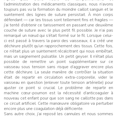
l’administration des médicaments classiques, nous n’avons
toujours pas vu la formation du moindre caillot sanguin et le
suintement des lignes de suture persistait. À mon corps
défendant — car les tissus sont tellement fins et fragiles —
j’ai tenté d’obtenir ce tarissement en passant une deuxième
couche de suture avec le plus petit fil possible. Je n’ai pas
remarqué un nœud qui s’était formé sur le fil. Lorsque celui-
ci est passé à travers la paroi des vaisseaux, il a créé une
déchirure plutôt qu’un rapprochement des tissus. Cette fois,
ce n’était plus un suintement récalcitrant qui nous embêtait,
mais un saignement pulsatile. Un petit geyser. Il n’était plus
possible de remettre un point supplémentaire sur ce
vaisseau sous tension sans risque d’aggraver encore plus
cette déchirure. La seule manière de contrôler la situation
était de repartir en circulation extra-corporelle, vider le
vaisseau en question (enlever toute tension artérielle) pour
ajuster ce point si crucial. Le problème de repartir en
machine cœur-poumon est la nécessité d’anticoaguler à
nouveau cet enfant pour que son sang ne caillotte pas dans
ce circuit artificiel. Cette manœuvre obligatoire va perturber
encore plus une coagulation déjà déficiente.
Sans autre choix, j’ai reposé les cannules et nous sommes