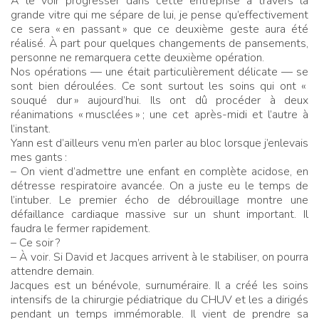
À le voir progresser dans cette entreprise à travers la
grande vitre qui me sépare de lui, je pense qu’effectivement
ce sera «
en passant
» que ce deuxième geste aura été
réalisé. À part pour quelques changements de pansements,
personne ne remarquera cette deuxième opération.
Nos opérations — une était particulièrement délicate — se
sont bien déroulées. Ce sont surtout les soins qui ont «
souqué dur
» aujourd’hui. Ils ont dû procéder à deux
réanimations «
musclées
»
; une cet après-midi et l’autre à
l’instant.
Yann est d’ailleurs venu m’en parler au bloc lorsque j’enlevais
mes gants
:
– On vient d’admettre une enfant en complète acidose, en
détresse respiratoire avancée. On a juste eu le temps de
l’intuber. Le premier écho de débrouillage montre une
défaillance cardiaque massive sur un shunt important. Il
faudra le fermer rapidement.
– Ce soir
?
– À voir. Si David et Jacques arrivent à le stabiliser, on pourra
attendre demain.
Jacques est un bénévole, surnuméraire. Il a créé les soins
intensifs de la chirurgie pédiatrique du CHUV et les a dirigés
pendant un temps immémorable. Il vient de prendre sa