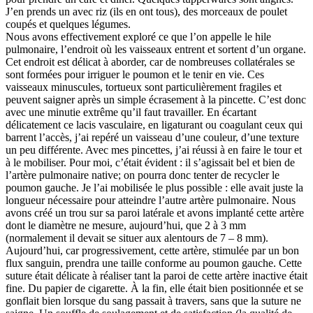
J’en prends un avec riz (ils en ont tous), des morceaux de poulet
coupés et quelques légumes.
Nous avons effectivement exploré ce que l’on appelle le hile
pulmonaire, l’endroit où les vaisseaux entrent et sortent d’un organe.
Cet endroit est délicat à aborder, car de nombreuses collatérales se
sont formées pour irriguer le poumon et le tenir en vie. Ces
vaisseaux minuscules, tortueux sont particulièrement fragiles et
peuvent saigner après un simple écrasement à la pincette. C’est donc
avec une minutie extrême qu’il faut travailler. En écartant
délicatement ce lacis vasculaire, en ligaturant ou coagulant ceux qui
barrent l’accès, j’ai repéré un vaisseau d’une couleur, d’une texture
un peu différente. Avec mes pincettes, j’ai réussi à en faire le tour et
à le mobiliser. Pour moi, c’était évident : il s’agissait bel et bien de
l’artère pulmonaire native; on pourra donc tenter de recycler le
poumon gauche. Je l’ai mobilisée le plus possible : elle avait juste la
longueur nécessaire pour atteindre l’autre artère pulmonaire. Nous
avons créé un trou sur sa paroi latérale et avons implanté cette artère
dont le diamètre ne mesure, aujourd’hui, que 2 à 3 mm
(normalement il devait se situer aux alentours de 7 – 8 mm).
Aujourd’hui, car progressivement, cette artère, stimulée par un bon
flux sanguin, prendra une taille conforme au poumon gauche. Cette
suture était délicate à réaliser tant la paroi de cette artère inactive était
fine. Du papier de cigarette. À la fin, elle était bien positionnée et se
gonflait bien lorsque du sang passait à travers, sans que la suture ne