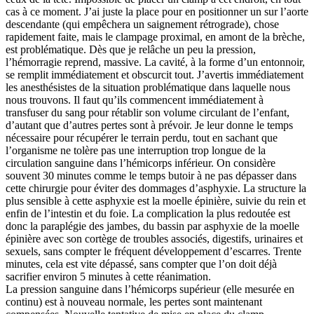
cas à ce moment. J’ai juste la place pour en positionner un sur l’aorte
descendante (qui empêchera un saignement rétrograde), chose
rapidement faite, mais le clampage proximal, en amont de la brèche,
est problématique. Dès que je relâche un peu la pression,
l’hémorragie reprend, massive. La cavité, à la forme d’un entonnoir,
se remplit immédiatement et obscurcit tout. J’avertis immédiatement
les anesthésistes de la situation problématique dans laquelle nous
nous trouvons. Il faut qu’ils commencent immédiatement à
transfuser du sang pour rétablir son volume circulant de l’enfant,
d’autant que d’autres pertes sont à prévoir. Je leur donne le temps
nécessaire pour récupérer le terrain perdu, tout en sachant que
l’organisme ne tolère pas une interruption trop longue de la
circulation sanguine dans l’hémicorps inférieur. On considère
souvent 30 minutes comme le temps butoir à ne pas dépasser dans
cette chirurgie pour éviter des dommages d’asphyxie. La structure la
plus sensible à cette asphyxie est la moelle épinière, suivie du rein et
enfin de l’intestin et du foie. La complication la plus redoutée est
donc la paraplégie des jambes, du bassin par asphyxie de la moelle
épinière avec son cortège de troubles associés, digestifs, urinaires et
sexuels, sans compter le fréquent développement d’escarres. Trente
minutes, cela est vite dépassé, sans compter que l’on doit déjà
sacrifier environ 5 minutes à cette réanimation.
La pression sanguine dans l’hémicorps supérieur (elle mesurée en
continu) est à nouveau normale, les pertes sont maintenant