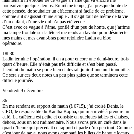
maintenant m’ébrouer de ce vague à l’âme qui va encore me
poursuivre quelques temps. En même temps, j’ai presque honte de
cette pensée, de souhaiter un effacement si facile de ce problème,
comme s’il s’agissait d’une simple . Il s’agit tout de même de la vie
d’un enfant, d’une vie qui n’a pas été vécue.
C’est avec ce vague à l’âme, gonflé d’un peu de honte, que j’arrime
ma lampe frontale sur la tête et me rends au lavabo pour désinfecter
mes mains et mes avant-bras pour rejoindre Ladin au bloc
opératoire.
18h30
Ladin termine l’opération, il en a pour encore une demi-heure, trois
quart d’heure. Elle n’était pas très difficile et s’est bien passé.
L’enfant du matin se porte bien et devrait jouir d’une nuit tranquille.
Ce sera sur ces deux notes un peu plus gaies que se terminera cette
difficile journée.
Vendredi 9 décembre
8h
En me rendant au rapport du matin (à 0715), j’ai croisé Denis, le
CEO, le responsable du Kantha Bopha, qui m’a invité à prendre un
café. La cafétéria est petite et consiste en quelques tables et chaises,
dehors, sous un toit rudimentaire. Nous avons pris un café dans le
quart d’heure qui précédait ce rapport et parlé d’un peu tout. Comme
c’est jour de paye, nous avons comparé les billets de banque locaux