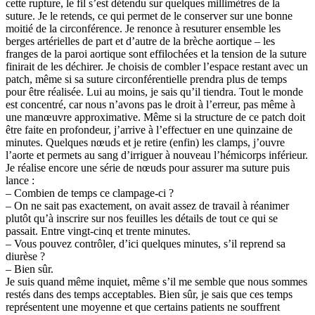
cette rupture, le fil s’est détendu sur quelques millimètres de la
suture. Je le retends, ce qui permet de le conserver sur une bonne
moitié de la circonférence. Je renonce à resuturer ensemble les
berges artérielles de part et d’autre de la brèche aortique – les
franges de la paroi aortique sont effilochées et la tension de la suture
finirait de les déchirer. Je choisis de combler l’espace restant avec un
patch, même si sa suture circonférentielle prendra plus de temps
pour être réalisée. Lui au moins, je sais qu’il tiendra. Tout le monde
est concentré, car nous n’avons pas le droit à l’erreur, pas même à
une manœuvre approximative. Même si la structure de ce patch doit
être faite en profondeur, j’arrive à l’effectuer en une quinzaine de
minutes. Quelques nœuds et je retire (enfin) les clamps, j’ouvre
l’aorte et permets au sang d’irriguer à nouveau l’hémicorps inférieur.
Je réalise encore une série de nœuds pour assurer ma suture puis
lance :
– Combien de temps ce clampage-ci ?
– On ne sait pas exactement, on avait assez de travail à réanimer
plutôt qu’à inscrire sur nos feuilles les détails de tout ce qui se
passait. Entre vingt-cinq et trente minutes.
– Vous pouvez contrôler, d’ici quelques minutes, s’il reprend sa
diurèse ?
– Bien sûr.
Je suis quand même inquiet, même s’il me semble que nous sommes
restés dans des temps acceptables. Bien sûr, je sais que ces temps
représentent une moyenne et que certains patients ne souffrent