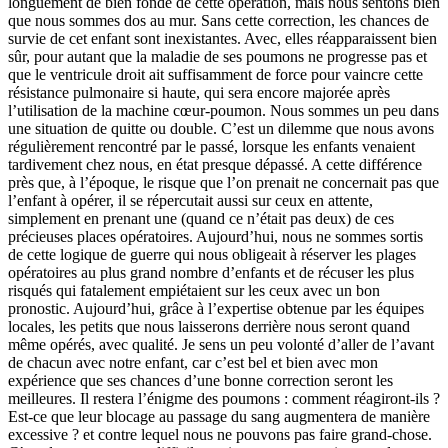
longuement de bien fondé de cette opération, mais nous sentons bien
que nous sommes dos au mur. Sans cette correction, les chances de
survie de cet enfant sont inexistantes. Avec, elles réapparaissent bien
sûr, pour autant que la maladie de ses poumons ne progresse pas et
que le ventricule droit ait suffisamment de force pour vaincre cette
résistance pulmonaire si haute, qui sera encore majorée après
l’utilisation de la machine cœur-poumon. Nous sommes un peu dans
une situation de quitte ou double. C’est un dilemme que nous avons
régulièrement rencontré par le passé, lorsque les enfants venaient
tardivement chez nous, en état presque dépassé. A cette différence
près que, à l’époque, le risque que l’on prenait ne concernait pas que
l’enfant à opérer, il se répercutait aussi sur ceux en attente,
simplement en prenant une (quand ce n’était pas deux) de ces
précieuses places opératoires. Aujourd’hui, nous ne sommes sortis
de cette logique de guerre qui nous obligeait à réserver les plages
opératoires au plus grand nombre d’enfants et de récuser les plus
risqués qui fatalement empiétaient sur les ceux avec un bon
pronostic. Aujourd’hui, grâce à l’expertise obtenue par les équipes
locales, les petits que nous laisserons derrière nous seront quand
même opérés, avec qualité. Je sens un peu volonté d’aller de l’avant
de chacun avec notre enfant, car c’est bel et bien avec mon
expérience que ses chances d’une bonne correction seront les
meilleures. Il restera l’énigme des poumons : comment réagiront-ils ?
Est-ce que leur blocage au passage du sang augmentera de manière
excessive ? et contre lequel nous ne pouvons pas faire grand-chose.