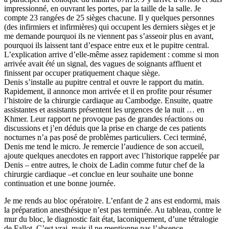
impressionné, en ouvrant les portes, par la taille de la salle. Je
compte 23 rangées de 25 sièges chacune. Il y quelques personnes
(des infirmiers et infirmières) qui occupent les derniers sièges et je
me demande pourquoi ils ne viennent pas s’asseoir plus en avant,
pourquoi ils laissent tant d’espace entre eux et le pupitre central.
L’explication arrive d’elle-même assez rapidement : comme si mon
arrivée avait été un signal, des vagues de soignants affluent et
finissent par occuper pratiquement chaque siège.
Denis s’installe au pupitre central et ouvre le rapport du matin.
Rapidement, il annonce mon arrivée et il en profite pour résumer
l’histoire de la chirurgie cardiaque au Cambodge. Ensuite, quatre
assistantes et assistants présentent les urgences de la nuit … en
Khmer. Leur rapport ne provoque pas de grandes réactions ou
discussions et j’en déduis que la prise en charge de ces patients
nocturnes n’a pas posé de problèmes particuliers. Ceci terminé,
Denis me tend le micro. Je remercie l’audience de son accueil,
ajoute quelques anecdotes en rapport avec l’historique rappelée par
Denis – entre autres, le choix de Ladin comme futur chef de la
chirurgie cardiaque –et conclue en leur souhaite une bonne
continuation et une bonne journée.
Je me rends au bloc opératoire. L’enfant de 2 ans est endormi, mais
la préparation anesthésique n’est pas terminée. Au tableau, contre le
mur du bloc, le diagnostic fait état, laconiquement, d’une tétralogie
de Fallot. C’est vrai, mais il ne mentionne pas l’absence