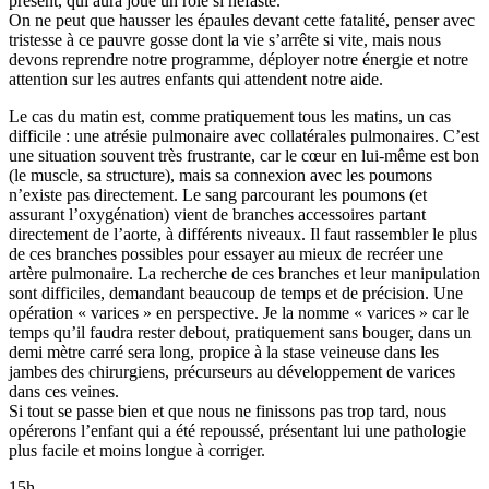
présent, qui aura joué un rôle si néfaste.
On ne peut que hausser les épaules devant cette fatalité, penser avec
tristesse à ce pauvre gosse dont la vie s’arrête si vite, mais nous
devons reprendre notre programme, déployer notre énergie et notre
attention sur les autres enfants qui attendent notre aide.
Le cas du matin est, comme pratiquement tous les matins, un cas
difficile : une atrésie pulmonaire avec collatérales pulmonaires. C’est
une situation souvent très frustrante, car le cœur en lui-même est bon
(le muscle, sa structure), mais sa connexion avec les poumons
n’existe pas directement. Le sang parcourant les poumons (et
assurant l’oxygénation) vient de branches accessoires partant
directement de l’aorte, à différents niveaux. Il faut rassembler le plus
de ces branches possibles pour essayer au mieux de recréer une
artère pulmonaire. La recherche de ces branches et leur manipulation
sont difficiles, demandant beaucoup de temps et de précision. Une
opération « varices » en perspective. Je la nomme « varices » car le
temps qu’il faudra rester debout, pratiquement sans bouger, dans un
demi mètre carré sera long, propice à la stase veineuse dans les
jambes des chirurgiens, précurseurs au développement de varices
dans ces veines.
Si tout se passe bien et que nous ne finissons pas trop tard, nous
opérerons l’enfant qui a été repoussé, présentant lui une pathologie
plus facile et moins longue à corriger.
15h