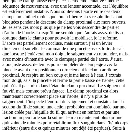
rien que le clamp puisse être placé. Deuxième tentative : même
séquence de mouvement, avec une lenteur accentuée, car l’équilibre
est extrêmement instable. Nous soulevons l’aorte entre ces deux
clamps un tantinet moins que tout à l’heure. Les respirations sont
bloquées pendant la descente du clamp proximal aux mors ouverts.
Je les sens ces mors plus que je ne les vois descendre de part et
d’autre de l’aorte. Lorsqu’il me semble que j’aurais assez de tissu
aortique dans le clamp pour pouvoir la mobiliser, je le referme.
L’aorte est partiellement occluse, mais surtout, j’ai un levier
directement sur elle. Je commande une pincette assez forte. Je sais
que lorsque j’enlèverai mon doigt, le saignement va reprendre, mais
avec moins d’intensité avec le clampage partiel de l’aorte. J’aurai
alors juste assez de temps pour compléter de clampage avec la
pincette avant de repositionner correctement le clamp aortique
proximal. Je respire un bon coup et je me lance à l’eau. J’extrais
mon doigt, saisi la pincette et ferme la partie basse de l’aorte, celle
qui n’était pas prise dans l’étau du clamp proximal. Le saignement
fut vif, mais comme prévu fugace. Le clamp proximal est alors
maintenant correctement placé sur l’aorte, il n’y a plus de
saignement. J’inspecte l’endroit du saignement et constate alors la
section du fil de suture, une action probablement combinée par une
lésion créée par l’aiguille du fil qui arrivait en renfort et par une
traction un peu forte sur la suture. Je n’ai maintenant plus qu’une
quinzaine de minutes pour rétablir un flux sanguin dans l’hémicorps
inférieur (entre dix et quinze minutes ont déjà été perdues). Suite à