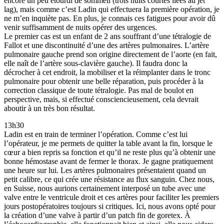
encore un peu étourdi de sommeil (trois nuits courtes liées au jet
lag), mais comme c’est Ladin qui effectuera la première opération, je
ne m’en inquiète pas. En plus, je connais ces fatigues pour avoir dû
venir suffisamment de nuits opérer des urgences.
Le premier cas est un enfant de 2 ans souffrant d’une tétralogie de
Fallot et une discontinuité d’une des artères pulmonaires. L’artère
pulmonaire gauche prend son origine directement de l’aorte (en fait,
elle naît de l’artère sous-clavière gauche). Il faudra donc la
décrocher à cet endroit, la mobiliser et la réimplanter dans le tronc
pulmonaire pour obtenir une belle réparation, puis procéder à la
correction classique de toute tétralogie. Pas mal de boulot en
perspective, mais, si effectué consciencieusement, cela devrait
aboutir à un très bon résultat.
13h30
Ladin est en train de terminer l’opération. Comme c’est lui
l’opérateur, je me permets de quitter la table avant la fin, lorsque le
cœur a bien repris sa fonction et qu’il ne reste plus qu’à obtenir une
bonne hémostase avant de fermer le thorax. Je gagne pratiquement
une heure sur lui. Les artères pulmonaires présentaient quand un
petit calibre, ce qui crée une résistance au flux sanguin. Chez nous,
en Suisse, nous aurions certainement interposé un tube avec une
valve entre le ventricule droit et ces artères pour faciliter les premiers
jours postopératoires toujours si critiques. Ici, nous avons opté pour
la création d’une valve à partir d’un patch fin de goretex. À