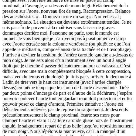
compensées. Nouvelle tentative de mise en place du clamp
proximal, à l’aveugle, au-dessus de mon doigt. Relâchement de la
pression sur l’aorte, nouveau flot de sang. Recompression. Relance
des anesthésistes « – Donnez encore du sang ». Nouvel essai ;
même scénario. La situation est devenue extrêmement tendue. Je ne
suis pas sûr de parvenir à la maîtriser sans laisser de graves
dommages derrière moi. Personne ne parle, tout le monde est
inquiet. Je vois bien que je n’arriverai pas à positionner ce clamp
avec l’aorte écrasée sur la colonne vertébrale (ou plutôt ce que l’on
appelle le médiastin, composé aussi de la trachée et de l’œsophage).
J’arrive à deviner la position de l’artère carotide gauche au-dessus de
mon doigt. Je me sers alors d’un instrument avec un bout à angle
droit que je cherche à passer délicatement autour ce vaisseau. C’est
difficile, avec une main complètement bloquée à cette compression,
mais avec du temps et du doigté, je finis par y arriver. Je demande à
Ladin de tirer vers le haut cet instrument (avec l’artère chargée
dessus) en même temps que le clamp de l’aorte descendante. Tirée
par deux points d’ancrage de part et d’autre de la déchirure, j’espère
pouvoir soulever l’aorte tout en gardant mon doit protecteur et enfin
pouvoir poser ce clamp d’amont. Première tentative : l’aorte est
délicatement surélevée, pas de reprise du saignement. Je descends
précautionneusement le clamp proximal, écarte ses mors pour
clamper l’aorte et vlam ! L’artère carotide glisse hors de l’instrument
angulé, le saignement repart de plus belle jusqu’au repositionnement
de mon doigt. Nous répétons la manœuvre, car il a manqué d’un