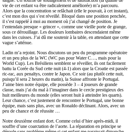
saigne. Un souffle de soulagement et de satisfaction (la qualité de
vie de cet enfant va être radicalement améliorée) m’a parcouru.
Alors que la concentration se relâchait (elle le pouvait, à cet instant),
c’est mon dos qui s’est réveillé. Bloqué dans une position penchée,
il s’est rappelé à moi au moment où j’ai changé de position. Je
l’entendais presque « grincer », comme une vieille porte de grange,
sous ce dérouillage. Les douleurs lombaires descendaient même
dans les cuisses. J’ai dû me soutenir à la table, en attendant que cette
vague s’atténue.
Ladin m’a rejoint. Nous discutons un peu du programme opératoire
et un peu plus de la WC (WC pas pour Water C…, mais pour la
World Cup). Les Brésiliens semblent se réveiller, ils ont facilement
battu la Corée du Sud cette nuit (4-1) alors que la Croatie est passée
ric-rac, aux penaltys, contre le Japon. Ce soir (au plutôt cette nuit,
puisqu’il sera 2 heures du matin), la Suisse affronte le Portugal.
J’aime bien notre équipe, elle possède 3 – 4 joueurs de grande
classe, mais j’ai du mal à l’imaginer dans le cercle prestigieux des
huit meilleures du monde (elles seront huit à atteindre les quarts).
Leur chance, c’est justement de rencontrer le Portugal, une bonne
équipe, mais sans plus, avec un Ronaldo déclinant. Alors, avec un
peu de chance et de réussite …
Notre deuxième enfant dort. Comme celui d’hier après-midi, il
souffre d’une coarctation de l’aorte. La réparation en principe se
déroule sans problème même si cet enfant me paraissait dimanche –