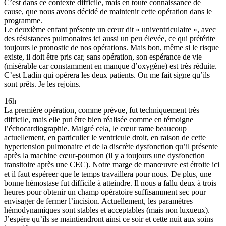
C’est dans ce contexte difficile, mais en toute connaissance de
cause, que nous avons décidé de maintenir cette opération dans le
programme.
Le deuxième enfant présente un cœur dit « univentriculaire », avec
des résistances pulmonaires ici aussi un peu élevée, ce qui prétérite
toujours le pronostic de nos opérations. Mais bon, même si le risque
existe, il doit être pris car, sans opération, son espérance de vie
(misérable car constamment en manque d’oxygène) est très réduite.
C’est Ladin qui opérera les deux patients. On me fait signe qu’ils
sont prêts. Je les rejoins.
16h
La première opération, comme prévue, fut techniquement très
difficile, mais elle put être bien réalisée comme en témoigne
l’échocardiographie. Malgré cela, le cœur rame beaucoup
actuellement, en particulier le ventricule droit, en raison de cette
hypertension pulmonaire et de la discrète dysfonction qu’il présente
après la machine cœur-poumon (il y a toujours une dysfonction
transitoire après une CEC). Notre marge de manœuvre est étroite ici
et il faut espéreer que le temps travaillera pour nous. De plus, une
bonne hémostase fut difficile à atteindre. Il nous a fallu deux à trois
heures pour obtenir un champ opératoire suffisamment sec pour
envisager de fermer l’incision. Actuellement, les paramètres
hémodynamiques sont stables et acceptables (mais non luxueux).
J’espère qu’ils se maintiendront ainsi ce soir et cette nuit aux soins