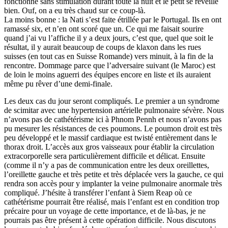
fonctionné sans stimulation durant toute la nuit et le petit se réveille
bien. Ouf, on a eu très chaud sur ce coup-là.
La moins bonne : la Nati s’est faite étrillée par le Portugal. Ils en ont
ramassé six, et n’en ont scoré que un. Ce qui me faisait sourire
quand j’ai vu l’affiche il y a deux jours, c’est que, quel que soit le
résultat, il y aurait beaucoup de coups de klaxon dans les rues
suisses (en tout cas en Suisse Romande) vers minuit, à la fin de la
rencontre. Dommage parce que l’adversaire suivant (le Maroc) est
de loin le moins aguerri des équipes encore en liste et ils auraient
même pu rêver d’une demi-finale.
Les deux cas du jour seront compliqués. Le premier a un syndrome
de scimitar avec une hypertension artérielle pulmonaire sévère. Nous
n’avons pas de cathétérisme ici à Phnom Pennh et nous n’avons pas
pu mesurer les résistances de ces poumons. Le poumon droit est très
peu développé et le massif cardiaque est twisté entièrement dans le
thorax droit. L’accès aux gros vaisseaux pour établir la circulation
extracorporelle sera particulièrement difficile et délicat. Ensuite
(comme il n’y a pas de communication entre les deux oreillettes,
l’oreillette gauche et très petite et très déplacée vers la gauche, ce qui
rendra son accès pour y implanter la veine pulmonaire anormale très
compliqué. J’hésite à transférer l’enfant à Siem Reap où ce
cathétérisme pourrait être réalisé, mais l’enfant est en condition trop
précaire pour un voyage de cette importance, et de là-bas, je ne
pourrais pas être présent à cette opération difficile. Nous discutons