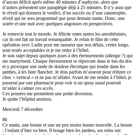
d’aucun déficit après même 40 minutes d’asphyxie, alors que
d’autres présentent une paraplégie déjà à 25 minutes. Il n’y aura que
le réveil qui donnera le verdict, d’un succès ou d’une catastrophe,
réveil qui ne sera programmé que pour demain matin. Donc, une
soirée et une nuit avec quelques angoisses en perspectives.
Je remercie tout le monde. Je félicite entre autres les anesthésistes,
car ils ont fait un travail remarquable. Je refais le film de cette
opération avec Ladin pour me rassurer que nos délais, certes longs,
sont restés acceptables et je me retire à l’hôtel.
Je suis sujet depuis quelques jours à des éternuements (allergie ?) qui
me martyrisent. Chaque éternuement se répercute dans le bas du dos
et y provoque une onde de douleur électrique qui irradie dans les
jambes, à les faire flancher. Je dois parfois m’asseoir pour réduire ce
choc « vertical » et ne pas m’affaler. Avant de me rendre à l’hôtel, je
passerai par une pharmacie pour voir si un spray nasal pourrait
m’aider à calmer ces accès.
Ces pensées me permettent une petite diversion.
Je quitte l’hôpital anxieux.
Mercredi 7 décembre
8h
Ce matin, une bonne et une un peu moins bonne nouvelle. La bonne
: l’enfant d’hier va bien. Il bouge bien les jambes, ses reins ont