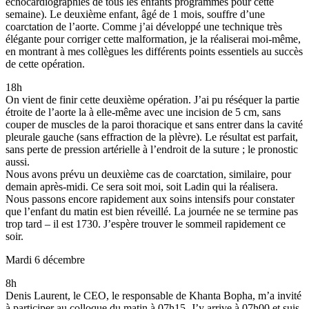
échocardiographies de tous les enfants programmés pour cette
semaine). Le deuxième enfant, âgé de 1 mois, souffre d’une
coarctation de l’aorte. Comme j’ai développé une technique très
élégante pour corriger cette malformation, je la réaliserai moi-même,
en montrant à mes collègues les différents points essentiels au succès
de cette opération.
18h
On vient de finir cette deuxième opération. J’ai pu réséquer la partie
étroite de l’aorte la à elle-même avec une incision de 5 cm, sans
couper de muscles de la paroi thoracique et sans entrer dans la cavité
pleurale gauche (sans effraction de la plèvre). Le résultat est parfait,
sans perte de pression artérielle à l’endroit de la suture ; le pronostic
aussi.
Nous avons prévu un deuxième cas de coarctation, similaire, pour
demain après-midi. Ce sera soit moi, soit Ladin qui la réalisera.
Nous passons encore rapidement aux soins intensifs pour constater
que l’enfant du matin est bien réveillé. La journée ne se termine pas
trop tard – il est 1730. J’espère trouver le sommeil rapidement ce
soir.
Mardi 6 décembre
8h
Denis Laurent, le CEO, le responsable de Khanta Bopha, m’a invité
à participer au colloque du matin à 07h15. J’y arrive à 07h00 et suis