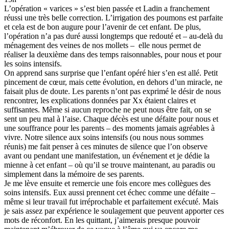
L’opération « varices » s’est bien passée et Ladin a franchement
réussi une très belle correction. L’irrigation des poumons est parfaite
et cela est de bon augure pour l’avenir de cet enfant. De plus,
l’opération n’a pas duré aussi longtemps que redouté et – au-delà du
ménagement des veines de nos mollets – elle nous permet de
réaliser la deuxième dans des temps raisonnables, pour nous et pour
les soins intensifs.
On apprend sans surprise que l’enfant opéré hier s’en est allé. Petit
pincement de cœur, mais cette évolution, en dehors d’un miracle, ne
faisait plus de doute. Les parents n’ont pas exprimé le désir de nous
rencontrer, les explications données par Xx étaient claires et
suffisantes. Même si aucun reproche ne peut nous être fait, on se
sent un peu mal à l’aise. Chaque décès est une défaite pour nous et
une souffrance pour les parents – des moments jamais agréables à
vivre. Notre silence aux soins intensifs (ou nous nous sommes
réunis) me fait penser à ces minutes de silence que l’on observe
avant ou pendant une manifestation, un événement et je dédie la
mienne à cet enfant – où qu’il se trouve maintenant, au paradis ou
simplement dans la mémoire de ses parents.
Je me lève ensuite et remercie une fois encore mes collègues des
soins intensifs. Eux aussi prennent cet échec comme une défaite –
même si leur travail fut irréprochable et parfaitement exécuté. Mais
je sais assez par expérience le soulagement que peuvent apporter ces
mots de réconfort. En les quittant, j’aimerais presque pouvoir