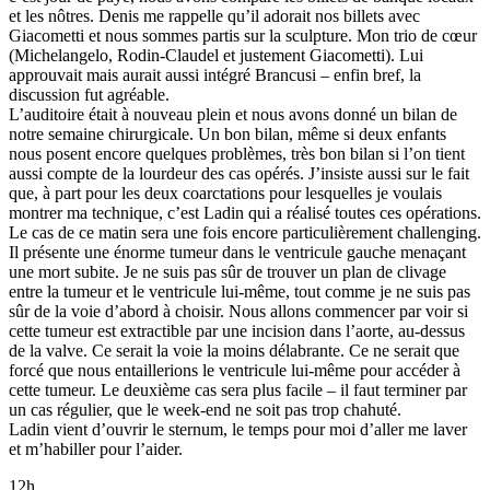
et les nôtres. Denis me rappelle qu’il adorait nos billets avec
Giacometti et nous sommes partis sur la sculpture. Mon trio de cœur
(Michelangelo, Rodin-Claudel et justement Giacometti). Lui
approuvait mais aurait aussi intégré Brancusi – enfin bref, la
discussion fut agréable.
L’auditoire était à nouveau plein et nous avons donné un bilan de
notre semaine chirurgicale. Un bon bilan, même si deux enfants
nous posent encore quelques problèmes, très bon bilan si l’on tient
aussi compte de la lourdeur des cas opérés. J’insiste aussi sur le fait
que, à part pour les deux coarctations pour lesquelles je voulais
montrer ma technique, c’est Ladin qui a réalisé toutes ces opérations.
Le cas de ce matin sera une fois encore particulièrement challenging.
Il présente une énorme tumeur dans le ventricule gauche menaçant
une mort subite. Je ne suis pas sûr de trouver un plan de clivage
entre la tumeur et le ventricule lui-même, tout comme je ne suis pas
sûr de la voie d’abord à choisir. Nous allons commencer par voir si
cette tumeur est extractible par une incision dans l’aorte, au-dessus
de la valve. Ce serait la voie la moins délabrante. Ce ne serait que
forcé que nous entaillerions le ventricule lui-même pour accéder à
cette tumeur. Le deuxième cas sera plus facile – il faut terminer par
un cas régulier, que le week-end ne soit pas trop chahuté.
Ladin vient d’ouvrir le sternum, le temps pour moi d’aller me laver
et m’habiller pour l’aider.
12h