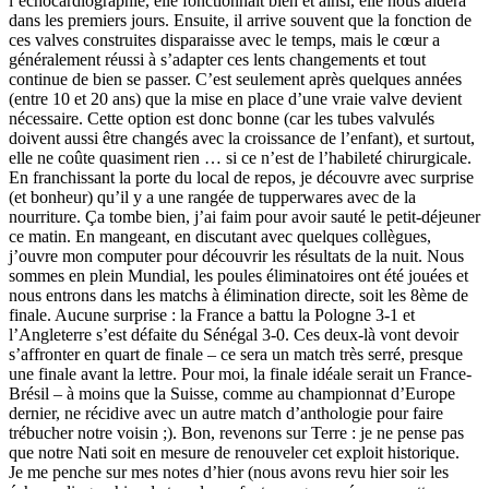
l’échocardiographie, elle fonctionnait bien et ainsi, elle nous aidera
dans les premiers jours. Ensuite, il arrive souvent que la fonction de
ces valves construites disparaisse avec le temps, mais le cœur a
généralement réussi à s’adapter ces lents changements et tout
continue de bien se passer. C’est seulement après quelques années
(entre 10 et 20 ans) que la mise en place d’une vraie valve devient
nécessaire. Cette option est donc bonne (car les tubes valvulés
doivent aussi être changés avec la croissance de l’enfant), et surtout,
elle ne coûte quasiment rien … si ce n’est de l’habileté chirurgicale.
En franchissant la porte du local de repos, je découvre avec surprise
(et bonheur) qu’il y a une rangée de tupperwares avec de la
nourriture. Ça tombe bien, j’ai faim pour avoir sauté le petit-déjeuner
ce matin. En mangeant, en discutant avec quelques collègues,
j’ouvre mon computer pour découvrir les résultats de la nuit. Nous
sommes en plein Mundial, les poules éliminatoires ont été jouées et
nous entrons dans les matchs à élimination directe, soit les 8ème de
finale. Aucune surprise : la France a battu la Pologne 3-1 et
l’Angleterre s’est défaite du Sénégal 3-0. Ces deux-là vont devoir
s’affronter en quart de finale – ce sera un match très serré, presque
une finale avant la lettre. Pour moi, la finale idéale serait un France-
Brésil – à moins que la Suisse, comme au championnat d’Europe
dernier, ne récidive avec un autre match d’anthologie pour faire
trébucher notre voisin ;). Bon, revenons sur Terre : je ne pense pas
que notre Nati soit en mesure de renouveler cet exploit historique.
Je me penche sur mes notes d’hier (nous avons revu hier soir les