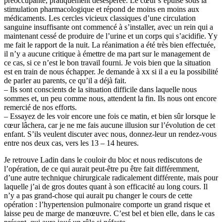
préoccupante, pratiquement désespérée. Le cœur s’épuise sous la
stimulation pharmacologique et répond de moins en moins aux
médicaments. Les cercles vicieux classiques d’une circulation
sanguine insuffisante ont commencé à s’installer, avec un rein qui a
maintenant cessé de produire de l’urine et un corps qui s’acidifie. Yy
me fait le rapport de la nuit. La réanimation a été très bien effectuée,
il n’y a aucune critique à émettre de ma part sur le management de
ce cas, si ce n’est le bon travail fourni. Je vois bien que la situation
est en train de nous échapper. Je demande à xx si il a eu la possibilité
de parler au parents, ce qu’il a déjà fait.
– Ils sont conscients de la situation difficile dans laquelle nous
sommes et, un peu comme nous, attendent la fin. Ils nous ont encore
remercié de nos efforts.
– Essayez de les voir encore une fois ce matin, et bien sûr lorsque le
cœur lâchera, car je ne me fais aucune illusion sur l’évolution de cet
enfant. S’ils veulent discuter avec nous, donnez-leur un rendez-vous
entre nos deux cas, vers les 13 – 14 heures.
Je retrouve Ladin dans le couloir du bloc et nous rediscutons de
l’opération, de ce qui aurait peut-être pu être fait différemment,
d’une autre technique chirurgicale radicalement différente, mais pour
laquelle j’ai de gros doutes quant à son efficacité au long cours. Il
n’y a pas grand-chose qui aurait pu changer le cours de cette
opération : l’hypertension pulmonaire comporte un grand risque et
laisse peu de marge de manœuvre. C’est bel et bien elle, dans le cas