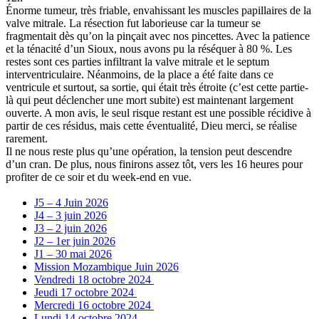
Énorme tumeur, très friable, envahissant les muscles papillaires de la
valve mitrale. La résection fut laborieuse car la tumeur se
fragmentait dès qu’on la pinçait avec nos pincettes. Avec la patience
et la ténacité d’un Sioux, nous avons pu la réséquer à 80 %. Les
restes sont ces parties infiltrant la valve mitrale et le septum
interventriculaire. Néanmoins, de la place a été faite dans ce
ventricule et surtout, sa sortie, qui était très étroite (c’est cette partie-
là qui peut déclencher une mort subite) est maintenant largement
ouverte. A mon avis, le seul risque restant est une possible récidive à
partir de ces résidus, mais cette éventualité, Dieu merci, se réalise
rarement.
Il ne nous reste plus qu’une opération, la tension peut descendre
d’un cran. De plus, nous finirons assez tôt, vers les 16 heures pour
profiter de ce soir et du week-end en vue.
J5 – 4 Juin 2026
J4 – 3 juin 2026
J3 – 2 juin 2026
J2 – 1er juin 2026
J1 – 30 mai 2026
Mission Mozambique Juin 2026
Vendredi 18 octobre 2024
Jeudi 17 octobre 2024
Mercredi 16 octobre 2024
Lundi 14 octobre 2024