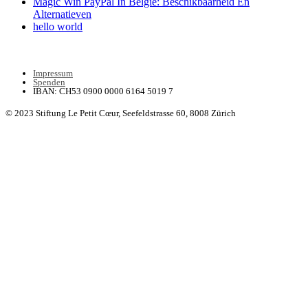
Magic Win PayPal In België: Beschikbaarheid En
Alternatieven
hello world
Impressum
Spenden
IBAN: CH53 0900 0000 6164 5019 7
© 2023 Stiftung Le Petit Cœur,
Seefeldstrasse 60, 8008 Zürich