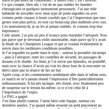
shirts et pas assez de chaussettes ; d’autres fois, c’est l’inverse.
Ce qui compte, bien sûr, c’est de ne pas oublier les lunettes
chirurgicales et quelques instruments personnels. J’ai une telle
habitude de travailler avec mon type de porte-aiguilles ou avec
certains petits ciseaux à bouts courbés que j’ai l’impression que mes
gestes sont plus précis, en tout cas beaucoup plus maîtrisés avec eux.
Ces instruments-là, je ne les ai jamais oubliés. Je connais trop leur
importance.
Cette année, j’ai pris un peu d’avance pour rejoindre l’aéroport. Non
pas parce que je devenais enfin raisonnable, mais parce qu’il y avait
la finale de la Champions League et que je voulais évidemment la
suivre dans les meilleures conditions possibles.
Je l’ai regardée en partie dans le train – surtout la première mi-temps
– puis à l’aéroport, entre les contrôles de sécurité, les passages de
douane et le shuttle. Au final, je l’ai suivie par épisodes, en pointillé,
mais avec la chance d’avoir pu voir les deux buts de la rencontre en
direct ainsi que la séance de tirs au but.
Après coup, et les commentaires semblaient aller dans le même sens,
ce match ne m’a jamais donné l’impression d’être particulièrement
enthousiasmant. Il fut très tactique, très fermé, avec finalement peu
de suspense sur le terrain lui-même, si ce n’est celui lié à
l’importance de l’enjeu.
Le PSG a gagné.
J’en étais plutôt content. J’aime bien cette équipe, surtout ces
dernières années. J’ai quand même ressenti un petit pincement au