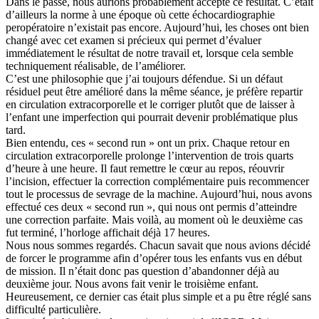
Dans le passé, nous aurions probablement accepté ce résultat. C’était
d’ailleurs la norme à une époque où cette échocardiographie
peropératoire n’existait pas encore. Aujourd’hui, les choses ont bien
changé avec cet examen si précieux qui permet d’évaluer
immédiatement le résultat de notre travail et, lorsque cela semble
techniquement réalisable, de l’améliorer.
C’est une philosophie que j’ai toujours défendue. Si un défaut
résiduel peut être amélioré dans la même séance, je préfère repartir
en circulation extracorporelle et le corriger plutôt que de laisser à
l’enfant une imperfection qui pourrait devenir problématique plus
tard.
Bien entendu, ces « second run » ont un prix. Chaque retour en
circulation extracorporelle prolonge l’intervention de trois quarts
d’heure à une heure. Il faut remettre le cœur au repos, réouvrir
l’incision, effectuer la correction complémentaire puis recommencer
tout le processus de sevrage de la machine. Aujourd’hui, nous avons
effectué ces deux « second run », qui nous ont permis d’atteindre
une correction parfaite. Mais voilà, au moment où le deuxième cas
fut terminé, l’horloge affichait déjà 17 heures.
Nous nous sommes regardés. Chacun savait que nous avions décidé
de forcer le programme afin d’opérer tous les enfants vus en début
de mission. Il n’était donc pas question d’abandonner déjà au
deuxième jour. Nous avons fait venir le troisième enfant.
Heureusement, ce dernier cas était plus simple et a pu être réglé sans
difficulté particulière.