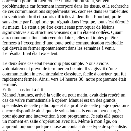
correction pourtant bien rodée : l’ablation du stent, souvent
problématique car fortement incorporé dans les tissus, et la recherche
de ces communications supplémentaires, cachées dans les trabécules
du ventricule droit et parfois difficiles à identifier. Pourtant, porté
sans doute par l’euphorie qui régnait dans l’équipe, tout s’est déroulé
au mieux. Le stent a pu être extrait sans provoquer de lésions
significatives aux structures voisines qui lui étaient collées. Quant
aux communications interventriculaires, elles ont toutes pu être
fermées à l’exception d’une toute petite communication résiduelle
qui devrait se fermer spontanément dans les semaines à venir.
Le résultat final était excellent.
Le deuxième cas était beaucoup plus simple. Nous avions
volontairement prévu de terminer en beauté. Il s’agissait d’une
communication interventriculaire classique, facile à corriger, qui fut
rapidement fermée. Ainsi, vers 14 heures 30, notre programme était
terminé.
Enfin… pas tout à fait.
Manuel Antunes, arrivé la veille au petit matin, avait déjà repéré un
cas de valve rhumatismale à opérer. Manuel est un des grands
spécialistes de cette pathologie et il a profité de cette plage opératoire
encore disponible ainsi que de soins intensifs encore peu chargés
pour ajouter une intervention à son programme. Je suis allé passer
un moment en salle d’opération avec lui. Même à mon âge, on
apprend toujours quelque chose au contact de ce type de spécialiste.