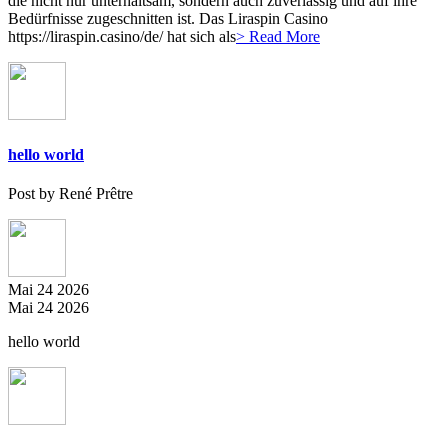
die nicht nur unterhaltsam, sondern auch zuverlässig und auf ihre
Bedürfnisse zugeschnitten ist. Das Liraspin Casino
https://liraspin.casino/de/ hat sich als
> Read More
hello world
Post by René Prêtre
Mai
24
2026
Mai
24
2026
hello world