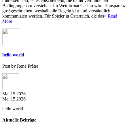
mitreißen lässt, ist es entscheidend, die damit verbundenen
Bedingungen zu verstehen. Im Wettformat Casino wird Transparenz
großgeschrieben, weshalb alle Regeln klar und verständlich
kommuniziert werden. Für Spieler in Österreich, die das
> Read
More
hello world
Post by René Prêtre
Mai
15
2026
Mai
15
2026
hello world
Aktuelle Beiträge