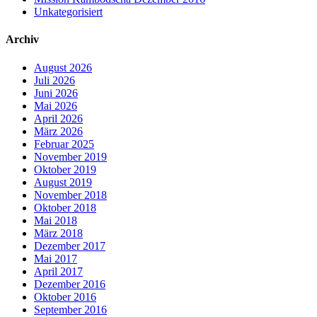
Unkategorisiert
Archiv
August 2026
Juli 2026
Juni 2026
Mai 2026
April 2026
März 2026
Februar 2025
November 2019
Oktober 2019
August 2019
November 2018
Oktober 2018
Mai 2018
März 2018
Dezember 2017
Mai 2017
April 2017
Dezember 2016
Oktober 2016
September 2016