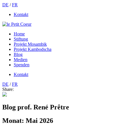
DE
/
FR
Kontakt
Home
Stiftung
Projekt Mosambik
Projekt Kambodscha
Blog
Medien
Spenden
Kontakt
DE
/
FR
Share:
Blog prof. René Prêtre
Monat:
Mai 2026