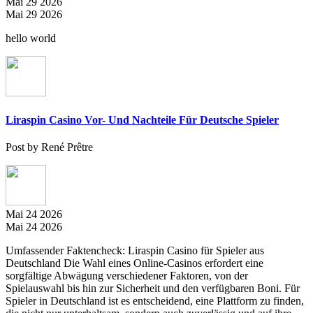
Mai
29
2026
Mai
29
2026
hello world
Liraspin Casino Vor- Und Nachteile Für Deutsche Spieler
Post by René Prêtre
Mai
24
2026
Mai
24
2026
Umfassender Faktencheck: Liraspin Casino für Spieler aus
Deutschland Die Wahl eines Online-Casinos erfordert eine
sorgfältige Abwägung verschiedener Faktoren, von der
Spielauswahl bis hin zur Sicherheit und den verfügbaren Boni. Für
Spieler in Deutschland ist es entscheidend, eine Plattform zu finden,