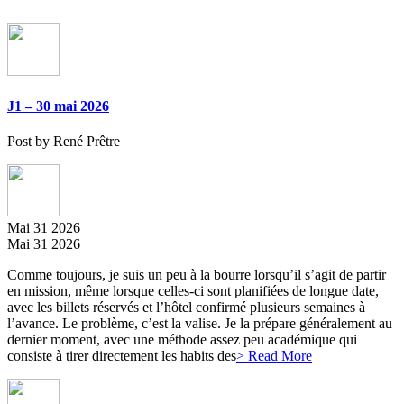
J1 – 30 mai 2026
Post by René Prêtre
Mai
31
2026
Mai
31
2026
Comme toujours, je suis un peu à la bourre lorsqu’il s’agit de partir
en mission, même lorsque celles-ci sont planifiées de longue date,
avec les billets réservés et l’hôtel confirmé plusieurs semaines à
l’avance. Le problème, c’est la valise. Je la prépare généralement au
dernier moment, avec une méthode assez peu académique qui
consiste à tirer directement les habits des
> Read More