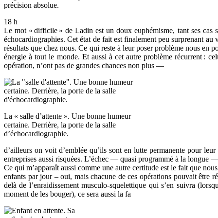
précision absolue.
18 h
Le mot «
difficile
» de Ladin est un doux euphémisme, tant ses cas 
échocardiographies. Cet état de fait est finalement peu surprenant au v
résultats que chez nous. Ce qui reste à leur poser problème nous en po
énergie à tout le monde. Et aussi à cet autre problème récurrent
: ce
opération, n’ont pas de grandes chances non plus —
La « salle d’attente ». Une bonne humeur
certaine. Derrière, la porte de la salle
d’échocardiographie.
d’ailleurs on voit d’emblée qu’ils sont en lutte permanente pour leur
entreprises aussi risquées. L’échec — quasi programmé à la longue — 
Ce qui m’apparaît aussi comme une autre certitude est le fait que nou
enfants par jour – oui, mais chacune de ces opérations pouvait être r
delà de l’enraidissement musculo-squelettique qui s’en suivra (lorsq
moment de les bouger), ce sera aussi la fa