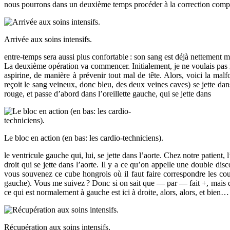
nous pourrons dans un deuxième temps procéder à la correction complè
Arrivée aux soins intensifs.
entre-temps sera aussi plus confortable
: son sang est déjà nettement m
La deuxième opération va commencer. Initialement, je ne voulais pas m’
aspirine, de manière à prévenir tout mal de tête. Alors, voici la m
reçoit le sang veineux, donc bleu, des deux veines caves) se jette dans
rouge, et passe d’abord dans l’oreillette gauche, qui se jette dans
Le bloc en action (en bas: les cardio-techniciens).
le ventricule gauche qui, lui, se jette dans l’aorte. Chez notre patient, l
droit qui se jette dans l’aorte. Il y a ce qu’on appelle une double dis
vous souvenez ce cube hongrois où il faut faire correspondre les coul
gauche). Vous me suivez
? Donc si on sait que — par — fait +, mais q
ce qui est normalement à gauche est ici à droite, alors, alors, et bien…
Récupération aux soins intensifs.