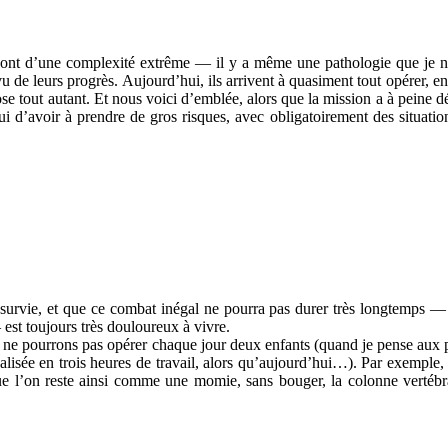
sont d’une complexité extrême — il y a même une pathologie que je n’
u de leurs progrès. Aujourd’hui, ils arrivent à quasiment tout opérer, e
se tout autant. Et nous voici d’emblée, alors que la mission a à peine dé
lui d’avoir à prendre de gros risques, avec obligatoirement des situati
 survie, et que ce combat inégal ne pourra pas durer très longtemps — ma
est toujours très douloureux à vivre.
s ne pourrons pas opérer chaque jour deux enfants (quand je pense aux pr
éalisée en trois heures de travail, alors qu’aujourd’hui…). Par exemple,
ue l’on reste ainsi comme une momie, sans bouger, la colonne vertébrale