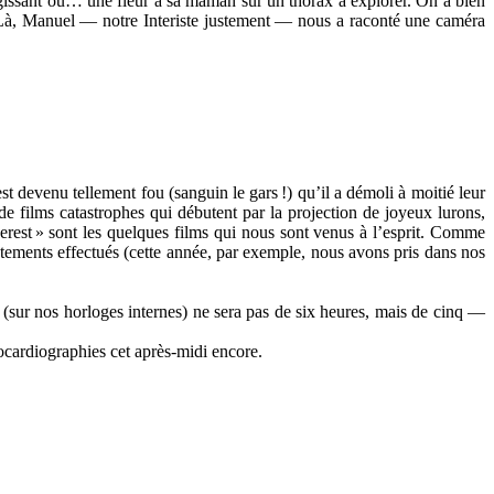
ugissant ou… une fleur à sa maman sur un thorax à explorer. On a bien
r. Là, Manuel — notre Interiste justement — nous a raconté une caméra
est devenu tellement fou (sanguin le gars
!) qu’il a démoli à moitié leur
 de films catastrophes qui débutent par la projection de joyeux lurons,
erest
» sont les quelques films qui nous sont venus à l’esprit. Comme
ustements effectués (cette année, par exemple, nous avons pris dans nos
e (sur nos horloges internes) ne sera pas de six heures, mais de cinq —
hocardiographies cet après-midi encore.