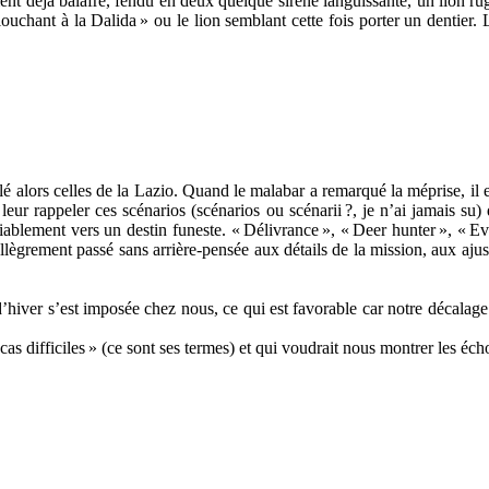
ment déjà balafré, fendu en deux quelque sirène languissante, un lion r
louchant à la Dalida
» ou le lion semblant cette fois porter un dentie
llé alors celles de la Lazio. Quand le malabar a remarqué la méprise, il 
leur rappeler ces scénarios (scénarios ou scénarii
?, je n’ai jamais su)
diablement vers un destin funeste. «
Délivrance
», «
Deer hunter
», «
Ev
allègrement passé sans arrière-pensée aux détails de la mission, aux aj
e d’hiver s’est imposée chez nous, ce qui est favorable car notre décalag
cas difficiles
» (ce sont ses termes) et qui voudrait nous montrer les éc