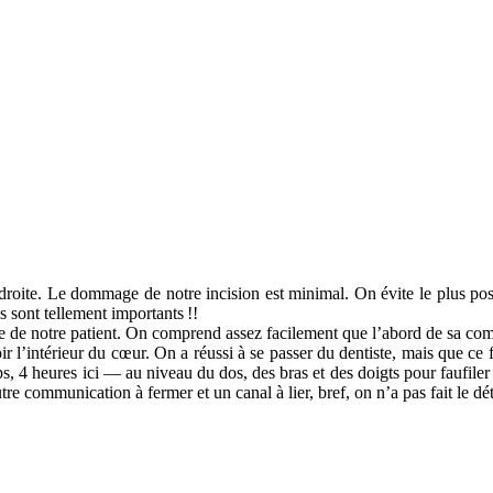
tte droite. Le dommage de notre incision est minimal. On évite le plus pos
es sont tellement importants
!!
ie de notre patient. On comprend assez facilement que l’abord de sa commun
voir l’intérieur du cœur. On a réussi à se passer du dentiste, mais que ce 
 4 heures ici — au niveau du dos, des bras et des doigts pour faufiler s
re communication à fermer et un canal à lier, bref, on n’a pas fait le dé