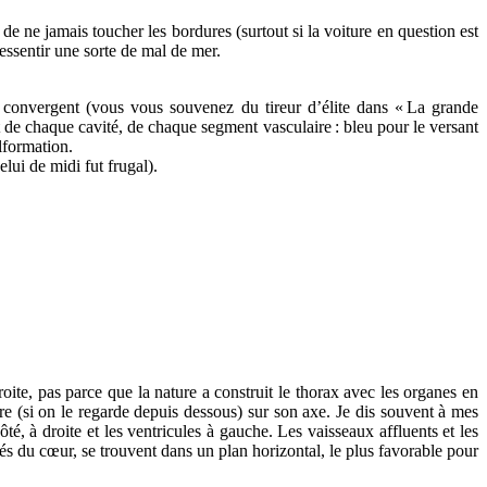
e ne jamais toucher les bordures (surtout si la voiture en question est
ressentir une sorte de mal de mer.
 convergent (vous vous souvenez du tireur d’élite dans «
La grande
ant de chaque cavité, de chaque segment vasculaire
: bleu pour le versant
lformation.
lui de midi fut frugal).
oite, pas parce que la nature a construit le thorax avec les organes en
 (si on le regarde depuis dessous) sur son axe. Je dis souvent à mes
é, à droite et les ventricules à gauche. Les vaisseaux affluents et les
iés du cœur, se trouvent dans un plan horizontal, le plus favorable pour