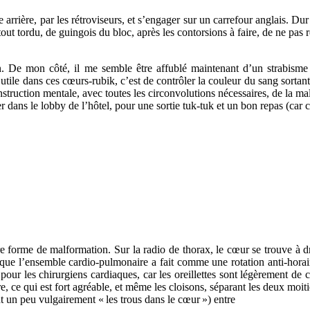
rière, par les rétroviseurs, et s’engager sur un carrefour anglais. Dur d
out tordu, de guingois du bloc, après les contorsions à faire, de ne pas 
en. De mon côté, il me semble être affublé maintenant d’un strabisme
t utile dans ces cœurs-rubik, c’est de contrôler la couleur du sang sort
onstruction mentale, avec toutes les circonvolutions nécessaires, de la ma
dans le lobby de l’hôtel, pour une sortie tuk-tuk et un bon repas (car ce
e forme de malformation. Sur la radio de thorax, le cœur se trouve à dr
ue l’ensemble cardio-pulmonaire a fait comme une rotation anti-horaire
ur les chirurgiens cardiaques, car les oreillettes sont légèrement de côt
re, ce qui est fort agréable, et même les cloisons, séparant les deux moit
t un peu vulgairement «
les trous dans le cœur
») entre