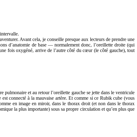
ntervalle.
aventurer. Avant cela, je conseille presque aux lecteurs de prendre une
ions d’anatomie de base — normalement donc, l’oreillette droite (qui
 une fois oxygéné, arrive de l’autre côté du cœur (le côté gauche), tout
tère pulmonaire et au retour l’oreillette gauche se jette dans le ventricule
cule est connecté à la mauvaise artère. Et comme si ce Rubik cube (vous
 comme en image en miroir, dans le thorax droit (et non dans le thorax
omique la plus importante) sous sa propre circulation et qu’en plus que