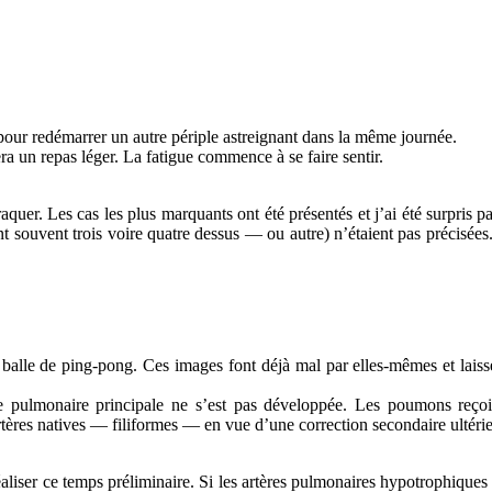
pour redémarrer un autre périple astreignant dans la même journée.
ra un repas léger. La fatigue commence à se faire sentir.
raquer. Les cas les plus marquants ont été présentés et j’ai été surpri
nt souvent trois voire quatre dessus — ou autre) n’étaient pas précisées
lle de ping-pong. Ces images font déjà mal par elles-mêmes et laissen
e pulmonaire principale ne s’est pas développée. Les poumons reçoiv
rtères natives — filiformes — en vue d’une correction secondaire ultérie
 réaliser ce temps préliminaire. Si les artères pulmonaires hypotrophiqu