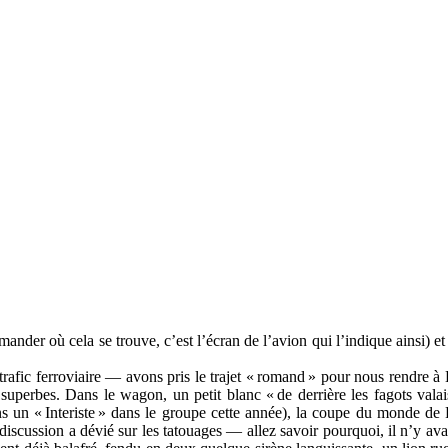
ander où cela se trouve, c’est l’écran de l’avion qui l’indique ainsi) et 
afic ferroviaire — avons pris le trajet «
romand
» pour nous rendre à K
 superbes. Dans le wagon, un petit blanc «
de derrière les fagots vala
ns un «
Interiste
» dans le groupe cette année), la coupe du monde de R
a discussion a dévié sur les tatouages — allez savoir pourquoi, il n’y a