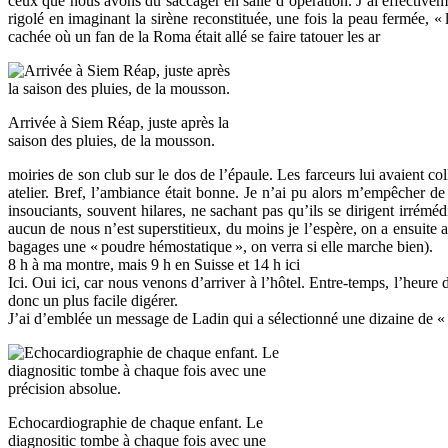
ceux que nous avons dû saccager en salle d’opération. J’ai effective
rigolé en imaginant la sirène reconstituée, une fois la peau fermée, «
cachée où un fan de la Roma était allé se faire tatouer les ar
Arrivée à Siem Réap, juste après la
saison des pluies, de la mousson.
moiries de son club sur le dos de l’épaule. Les farceurs lui avaient co
atelier. Bref, l’ambiance était bonne. Je n’ai pu alors m’empêcher de 
insouciants, souvent hilares, ne sachant pas qu’ils se dirigent irrémé
aucun de nous n’est superstitieux, du moins je l’espère, on a ensuite 
bagages une «
poudre hémostatique
», on verra si elle marche bien).
8 h à ma montre, mais 9 h en Suisse et 14 h ici
Ici. Oui ici, car nous venons d’arriver à l’hôtel. Entre-temps, l’heur
donc un plus facile digérer.
J’ai d’emblée un message de Ladin qui a sélectionné une dizaine de «
Echocardiographie de chaque enfant. Le
diagnositic tombe à chaque fois avec une