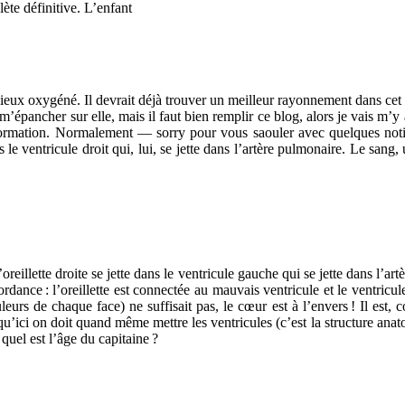
te définitive. L’enfant
ieux oxygéné. Il devrait déjà trouver un meilleur rayonnement dans cet i
épancher sur elle, mais il faut bien remplir ce blog, alors je vais m’y 
alformation. Normalement — sorry pour vous saouler avec quelques not
 le ventricule droit qui, lui, se jette dans l’artère pulmonaire. Le sang,
’oreillette droite se jette dans le ventricule gauche qui se jette dans l’ar
cordance
: l’oreillette est connectée au mauvais ventricule et le ventri
eurs de chaque face) ne suffisait pas, le cœur est à l’envers
! Il est,
u’ici on doit quand même mettre les ventricules (c’est la structure anat
 quel est l’âge du capitaine
?