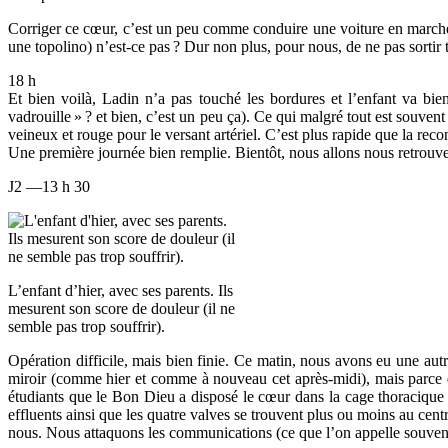
Corriger ce cœur, c’est un peu comme conduire une voiture en marche ar
une topolino) n’est-ce pas
? Dur non plus, pour nous, de ne pas sortir t
18 h
Et bien voilà, Ladin n’a pas touché les bordures et l’enfant va bi
vadrouille
»
? et bien, c’est un peu ça). Ce qui malgré tout est souven
veineux et rouge pour le versant artériel. C’est plus rapide que la rec
Une première journée bien remplie. Bientôt, nous allons nous retrouver 
J2 —13 h 30
L’enfant d’hier, avec ses parents. Ils
mesurent son score de douleur (il ne
semble pas trop souffrir).
Opération difficile, mais bien finie. Ce matin, nous avons eu une autr
miroir (comme hier et comme à nouveau cet après-midi), mais parce q
étudiants que le Bon Dieu a disposé le cœur dans la cage thoracique po
effluents ainsi que les quatre valves se trouvent plus ou moins au cent
nous. Nous attaquons les communications (ce que l’on appelle souven